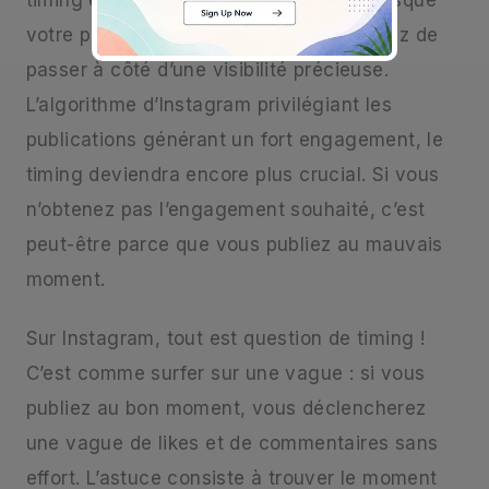
timing est primordial. Si vous publiez lorsque
votre public cible est inactif, vous risquez de
passer à côté d’une visibilité précieuse.
L’algorithme d’Instagram privilégiant les
publications générant un fort engagement, le
timing deviendra encore plus crucial. Si vous
n’obtenez pas l’engagement souhaité, c’est
peut-être parce que vous publiez au mauvais
moment.
Sur Instagram, tout est question de timing !
C’est comme surfer sur une vague : si vous
publiez au bon moment, vous déclencherez
une vague de likes et de commentaires sans
effort. L’astuce consiste à trouver le moment