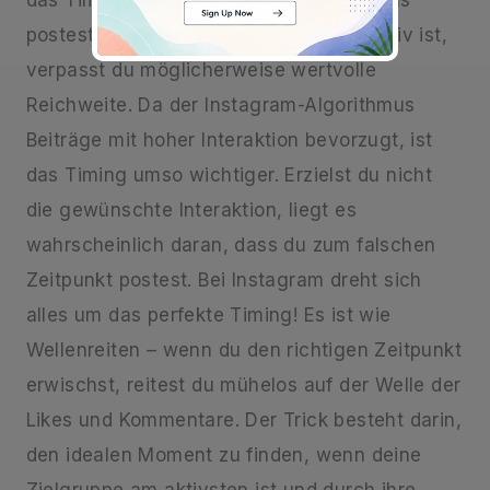
das Timing entscheidend. Wenn du etwas
postest, während deine Zielgruppe inaktiv ist,
verpasst du möglicherweise wertvolle
Reichweite. Da der Instagram-Algorithmus
Beiträge mit hoher Interaktion bevorzugt, ist
das Timing umso wichtiger. Erzielst du nicht
die gewünschte Interaktion, liegt es
wahrscheinlich daran, dass du zum falschen
Zeitpunkt postest. Bei Instagram dreht sich
alles um das perfekte Timing! Es ist wie
Wellenreiten – wenn du den richtigen Zeitpunkt
erwischst, reitest du mühelos auf der Welle der
Likes und Kommentare. Der Trick besteht darin,
den idealen Moment zu finden, wenn deine