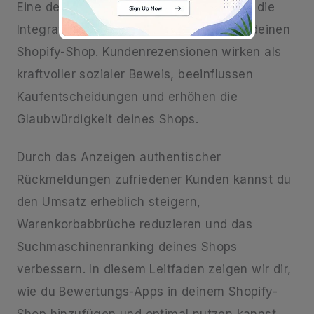
Eine der effektivsten Methoden dafür ist die
Integration von Produktbewertungen in deinen
Shopify-Shop. Kundenrezensionen wirken als
kraftvoller sozialer Beweis, beeinflussen
Kaufentscheidungen und erhöhen die
Glaubwürdigkeit deines Shops.
Durch das Anzeigen authentischer
Rückmeldungen zufriedener Kunden kannst du
den Umsatz erheblich steigern,
Warenkorbabbrüche reduzieren und das
Suchmaschinenranking deines Shops
verbessern. In diesem Leitfaden zeigen wir dir,
wie du Bewertungs-Apps in deinem Shopify-
Shop hinzufügen und optimal nutzen kannst.