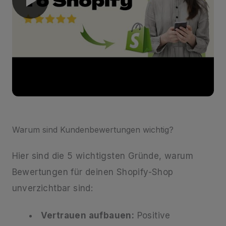
Warum sind Kundenbewertungen wichtig?
Hier sind die 5 wichtigsten Gründe, warum
Bewertungen für deinen Shopify-Shop
unverzichtbar sind:
Vertrauen aufbauen:
Positive