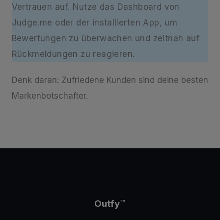
Vertrauen auf. Nutze das Dashboard von
Judge.me oder der installierten App, um
Bewertungen zu überwachen und zeitnah auf
Rückmeldungen zu reagieren.
Denk daran: Zufriedene Kunden sind deine besten
Markenbotschafter.
Outfy
™